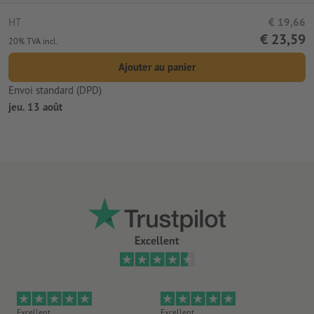
HT
€ 19,66
€ 23,59
20% TVA incl.
Ajouter au panier
Envoi standard (DPD)
jeu. 13 août
Excellent
Excellent
Excellent
Ex