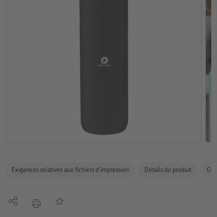
Exigences relatives aux fichiers d'impression
Détails du produit
Com
Partager
Ajouter à liste d'article
imprimer