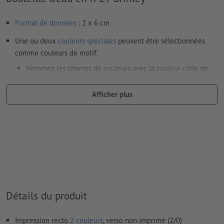
Format de données
: 2 x 6 cm
Une ou deux
couleurs spéciales
peuvent être sélectionnées
comme couleurs de motif.
Nommez les champs de couleurs avec la couleur cible de
l’espace couleur Pantone FORMULA GUIDE Solid Coated (p.
ex. « Pantone 286 C »).
Afficher plus
Les couleurs métalliques et fluo ne sont pas possibles.
Les couleurs d’impression or (Pantone 871 C) et argent
(Pantone 877 C) sont disponibles. Veuillez indiquer pour cela
la couleur aplat « gold » (or) ou « silver » (argent) dans vos
données d'impression
en cas de
couleur blanche
, le support peut transparaître une
Détails du produit
fois imprimé
Le PDF « prêt à l’impression » ne peut contenir que des
Impression recto
2 couleurs
, verso non imprimé (2/0)