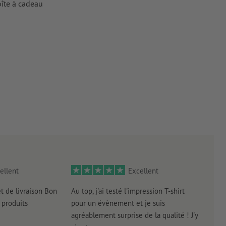
oîte à cadeau
robustesse
 dans les
ste et
ellent
Excellent
et de livraison Bon
Au top, j'ai testé l'impression T-shirt
l'in
produits
pour un évènement et je suis
intui
agréablement surprise de la qualité ! J'y
réal