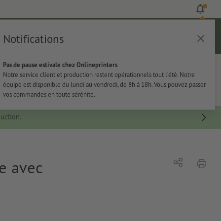
Notifications
Se connecter
Aide
Liste d'articles
Panier
Pas de pause estivale chez Onlineprinters
rie
Papeterie
Autocollants
Notre service client et production restent opérationnels tout l’été. Notre
équipe est disponible du lundi au vendredi, de 8h à 18h. Vous pouvez passer
vos commandes en toute sérénité.
uction.
e avec
imprim
Partager