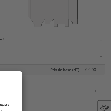
/m²
Prix de base (HT)
€
0,00
HT