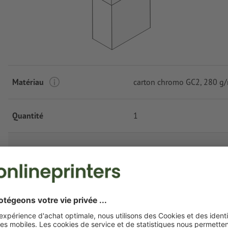
Matériau
carton chromo GC2, 280 g
Quantité
1
Autres options
Délai de production
10 jours ouvrés