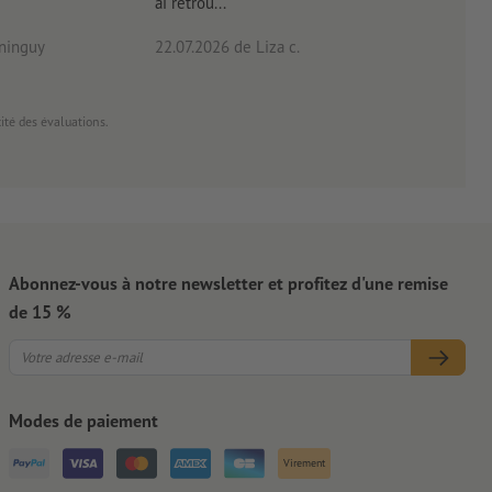
ai retrou...
arriv
ninguy
22.07.2026
de Liza c.
16.0
cité des évaluations.
Abonnez-vous à notre newsletter et profitez d'une remise
de 15 %
Modes de paiement
Virement