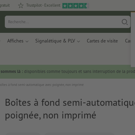
gratuit
Trustpilot - Excellent
Affiches
Signalétique & PLV
Cartes de visite
Carte
s sommes là :
disponibles comme toujours et sans interruption de la prod
oîtes à fond semi-automatique avec poignée, non imprimé
Boîtes à fond semi-automatiqu
poignée, non imprimé