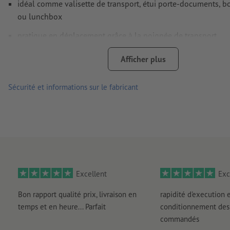
idéal comme valisette de transport, étui porte-documents, b
ou lunchbox
pratique en déplacement grâce à la poignée de transport
double épaisseur de carton sur la poignée pour une grande 
Afficher plus
facile à ouvrir et à refermer
Sécurité et informations sur le fabricant
fermeture fixe du fond par des rabats qui s’emboîtent les uns
autres lors de l’assemblage
grâce au fond emboîtable, la boîte est particulièrement robu
convient pour l’emballage de produits lourds
collage : ponctuel sur le côté long du corps de la boîte
Excellent
Exc
livraison : collé et à plat
Bon rapport qualité prix, livraison en
rapidité d'execution 
temps et en heure... Parfait
conditionnement des 
commandés