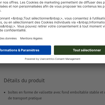
Fichiers d'impression
En ce qui concerne le traitement des fichiers d'impression, de l'
Acco
nos
Exigences concernant vos fichiers d'impression
s'appliquent
Livraison approx. :
Détails du produit
boîtes en forme de valisette avec fond emboîtable stable et
de transport pratique