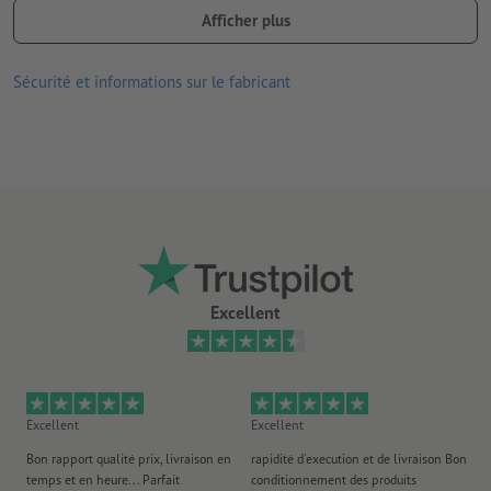
Onlineprinters
Afficher plus
option possible :
perforation (dans le sens de lecture)
Sécurité et informations sur le fabricant
encollage (position au choix)
Remarque :
la perforation en option est réalisée conformément
à la norme DIN (ISO 838).
épaisseur de ligne : au moins 0,25 pt (0,09 mm)
Les lignes fines qui sont indiquées dans une application de
couleurs inférieure à 100 % par canal d'impression peuvent
Excellent
apparaître discontinues, irrégulières ou disloquées en raison de
la trame d'impression
Excellent
Excellent
Ex
Bon rapport qualité prix, livraison en
rapidité d'execution et de livraison Bon
Au 
temps et en heure... Parfait
conditionnement des produits
po