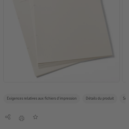
Exigences relatives aux fichiers d'impression
Détails du produit
Sécu
Partager
Ajouter à liste d'article
imprimer