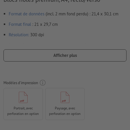
Format de données
(incl. 2 mm fond perdu) : 21,4 x 30,1 cm
Format
final
: 21 x 29,7 cm
Résolution:
300 dpi
Prévoir 2 mm
de fond perdu
, placer les informations
importantes à une distance de min. 4 mm du format final
Afficher plus
Les polices de caractères
doivent être incorporées ou les textes
doivent être vectorisés
Mode couleur :
CMJN, FOGRA52 (PSO Uncoated v3 FOGRA52)
Modèles d'impression
pour les papiers non couchés
Nous ne vérifions pas les
fautes d'orthographe et de syntaxe
Nous ne vérifions pas les
réglages de surimpression
Portrait, avec
Paysage, avec
perforation en option
perforation en option
Les
commentaires
sont supprimés et ne seront ainsi pas
imprimés