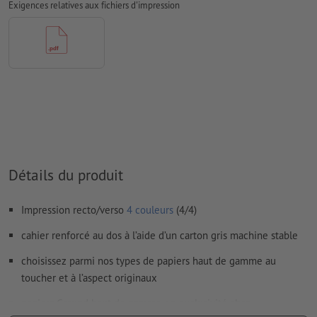
Exigences relatives aux fichiers d'impression
Le contenu des
champs de formulaire
sera imprimé
Comment créer correctement des fichiers d'impression?
Détails du produit
Impression recto/verso
4 couleurs
(4/4)
cahier renforcé au dos à l’aide d’un carton gris machine stable
choisissez parmi nos types de papiers haut de gamme au
toucher et à l’aspect originaux
papiers Gmund haut de gamme en exclusivité chez