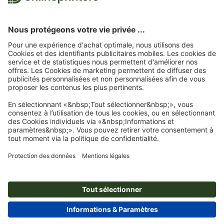
évaluations. Vous trouverez
ici
les mesures prises par Trustpilot pour garantir
l'authenticité des évaluations.
Page d'accueil
Blocs
Blocs encollés, impression recto seul
Blocs notes
Abonnez-vous à notre newsletter et profitez d'une remise de
15 %
À propos de nous
L'entreprise
Service
Presse
Modes de paiement
Blog
Emplois & carrière
Expédition
Tutoriels Photoshop
Modes de paiement