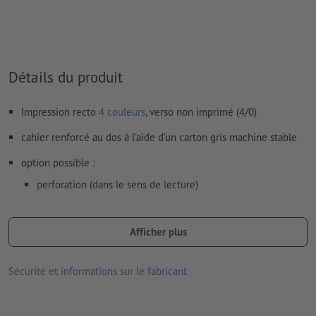
Détails du produit
Impression recto
4 couleurs
, verso non imprimé (4/0)
cahier renforcé au dos à l’aide d’un carton gris machine stable
option possible :
perforation (dans le sens de lecture)
encollage (position au choix)
Afficher plus
Remarque :
la perforation en option est réalisée conformément
à la norme DIN (ISO 838).
Sécurité et informations sur le fabricant
les produits imprimés sur du papier recyclé sont neutres pour le
climat, sans supplément de prix –
plus d’informations