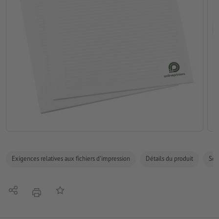
Exigences relatives aux fichiers d'impression
Détails du produit
Sécu
Partager
Ajouter à liste d'article
imprimer