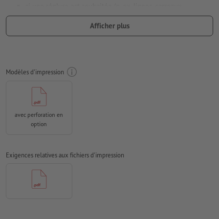
si une réglure est souhaitée (p. ex. lignes, carreaux,
pointillés), celle-ci doit être enregistrée dans les données
Afficher plus
d’impression
Résolution:
300 dpi
Prévoir 2 mm
de fond perdu
, placer les informations
Modèles d'impression
importantes à une distance de min. 4 mm du format final
Mode couleur :
CMJN, FOGRA52 (PSO Uncoated v3 FOGRA52)
pour les papiers non couchés
avec perforation en
Nous ne vérifions pas les
fautes d'orthographe et de syntaxe
option
Nous ne vérifions pas les
réglages de surimpression
Exigences relatives aux fichiers d'impression
Les
commentaires
sont supprimés et ne seront ainsi pas
imprimés
Le contenu des
champs de formulaire
sera imprimé
Comment créer correctement des fichiers d'impression?