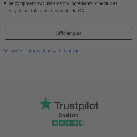
se composent exclusivement d'ingrédients minéraux et
végétaux ; totalement exempts de PVC
avec un adhésif sans colle, à base d'eau
a obtenu le label de qualité « V-Label », qui atteste de la qualité
Afficher plus
écologique et de l'absence de produits d’origine animale
Sécurité et informations sur le fabricant
bonne résistance aux UV et à la température
convient pour l’intérieur et l’extérieur
collage facile, corrigible et facile à retirer
veuillez noter qu’une utilisation quotidienne, p. ex. si
l’autocollant est collé sur un téléphone portable, peut entraîner
l’usure des couleurs de l’autocollant
Remarque :
la surface accueillant l’autocollant doit être
Excellent
exempte de poussière, de graisse ou d’autres contaminants.
Ceux-ci pourraient nuire à l’adhérence du matériau. Le verni
appliqué récemment doit être sec ou totalement durci.