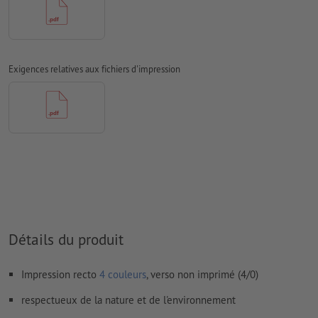
les papiers non couchés
Nous ne vérifions pas les
fautes d'orthographe et de syntaxe
Nous ne vérifions pas les
réglages de surimpression
Exigences relatives aux fichiers d'impression
Les
commentaires
sont supprimés et ne seront ainsi pas
imprimés
Le contenu des
champs de formulaire
sera imprimé
Comment créer correctement des fichiers d'impression?
Détails du produit
Impression recto
4 couleurs
, verso non imprimé (4/0)
respectueux de la nature et de l'environnement