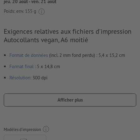
jeu. 20 août - ven. 21 août
Poids: env.
155 g
Exigences relatives aux fichiers d'impression
Autocollants vegan, A6 moitié
Format de données
(incl. 2 mm fond perdu) : 5,4 x 15,2 cm
Format
final
: 5 x 14,8 cm
Résolution:
300 dpi
Prévoir 2 mm
de fond perdu
, placer les informations
importantes à une distance de min. 4 mm du format final
Afficher plus
Les polices de caractères
doivent être incorporées ou les textes
doivent être vectorisés
Mode couleur :
CMJN, FOGRA51 (PSO Coated v3) pour les
Modèles d'impression
papiers couchés, FOGRA52 (PSO Uncoated v3 FOGRA52) pour