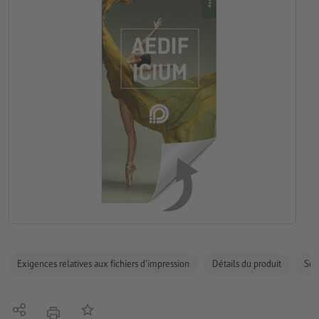
Exigences relatives aux fichiers d'impression
Détails du produit
Sécu
Partager
Ajouter à liste d'article
imprimer