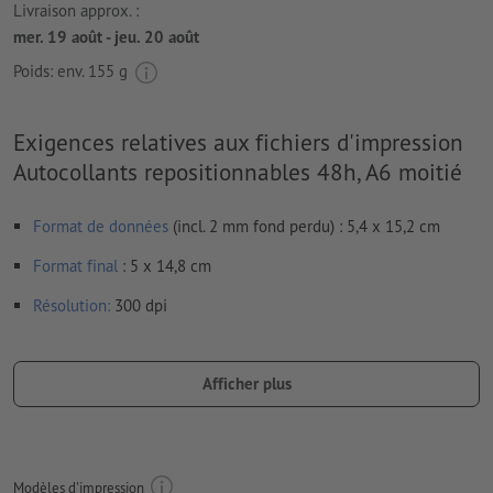
Livraison approx. :
mer. 19 août - jeu. 20 août
Poids: env.
155 g
Exigences relatives aux fichiers d'impression
Autocollants repositionnables 48h, A6 moitié
Format de données
(incl. 2 mm fond perdu) : 5,4 x 15,2 cm
Format
final
: 5 x 14,8 cm
Résolution:
300 dpi
Prévoir 2 mm
de fond perdu
, placer les informations
importantes à une distance de min. 4 mm du format final
Afficher plus
Les polices de caractères
doivent être incorporées ou les textes
doivent être vectorisés
Mode couleur :
CMJN, FOGRA51 (PSO Coated v3) pour les
Modèles d'impression