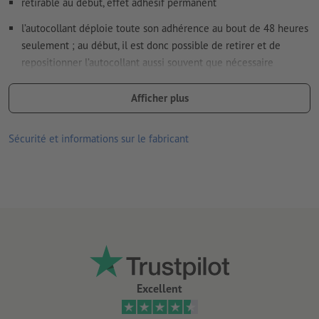
retirable au début, effet adhésif permanent
l’autocollant déploie toute son adhérence au bout de 48 heures
seulement ; au début, il est donc possible de retirer et de
repositionner l’autocollant aussi souvent que nécessaire
respectueux de la nature et de l'environnement
Afficher plus
se composent exclusivement d'ingrédients minéraux et
végétaux ; totalement exempts de PVC
Sécurité et informations sur le fabricant
avec un adhésif sans colle, à base d'eau
a obtenu le label de qualité « V-Label », qui atteste de la qualité
écologique et de l'absence de produits d’origine animale
bonne résistance aux UV et à la température
convient pour l’intérieur et l’extérieur
collage facile, corrigible et facile à retirer
Excellent
plus un autocollant reste collé longtemps, plus il sera difficile
de le retirer