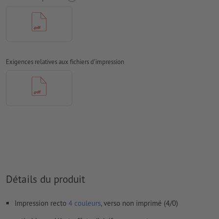
papiers couchés, FOGRA52 (PSO Uncoated v3 FOGRA52) pour
les papiers non couchés
Nous ne vérifions pas les
fautes d'orthographe et de syntaxe
Nous ne vérifions pas les
réglages de surimpression
Exigences relatives aux fichiers d'impression
D’une manière générale, les
transparences
doivent être réduites
Les
commentaires
sont supprimés et ne seront ainsi pas
imprimés
Le contenu des
champs de formulaire
sera imprimé
Comment créer correctement des fichiers d'impression?
Détails du produit
Impression recto
4 couleurs
, verso non imprimé (4/0)