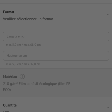
Format
Veuillez sélectionner un format
Largeur en cm
min.
5,0
cm / max.
68,0
cm
Hauteur en cm
min.
5,0
cm / max.
47,0
cm
Matériau
210 g/m² Film adhésif écologique (film PE
ECO)
Quantité