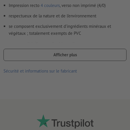
Le contenu des
champs de formulaire
sera imprimé
Impression recto
4 couleurs
, verso non imprimé (4/0)
respectueux de la nature et de l'environnement
Comment créer correctement des fichiers d'impression?
se composent exclusivement d'ingrédients minéraux et
végétaux ; totalement exempts de PVC
avec un adhésif sans colle, à base d'eau
a obtenu le label de qualité « V-Label », qui atteste de la qualité
Afficher plus
écologique et de l'absence de produits d’origine animale
Sécurité et informations sur le fabricant
bonne résistance aux UV et à la température
convient pour l’intérieur et l’extérieur
collage facile, corrigible et facile à retirer
veuillez noter qu’une utilisation quotidienne, p. ex. si
l’autocollant est collé sur un téléphone portable, peut entraîner
l’usure des couleurs de l’autocollant
Remarque :
la surface accueillant l’autocollant doit être