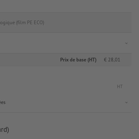
ogique (film PE ECO)
Prix de base (HT)
€
28,01
HT
ées
rd)