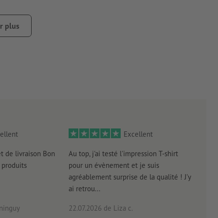
collant est collé sur un téléphone portable, peut entraîner
r plus
empte de poussière, de graisse ou d’autres contaminants. Ceux-
qué récemment doit être sec ou totalement durci.
garantir une pré-découpe du matériau support, surtout avec
ellent
Excellent
et de livraison Bon
Au top, j'ai testé l'impression T-shirt
l'in
produits
pour un évènement et je suis
intui
agréablement surprise de la qualité ! J'y
réal
ai retrou...
arriv
ninguy
22.07.2026
de Liza c.
16.0