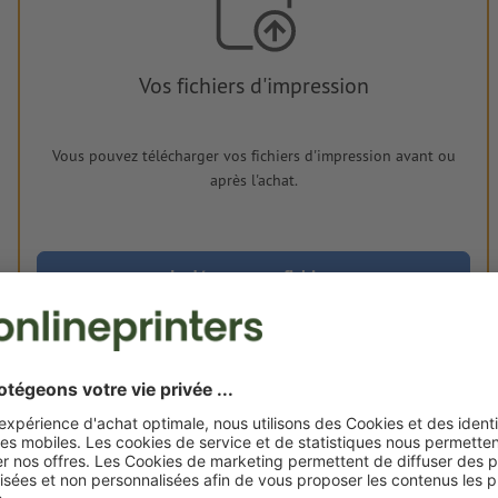
Vos fichiers d'impression
Vous pouvez télécharger vos fichiers d'impression avant ou
après l'achat.
Je dépose mes fichiers
Livraison approx. :
€ 28,01
mer. 19 août - jeu. 20 août
HT
2
Poids: env.
53 g