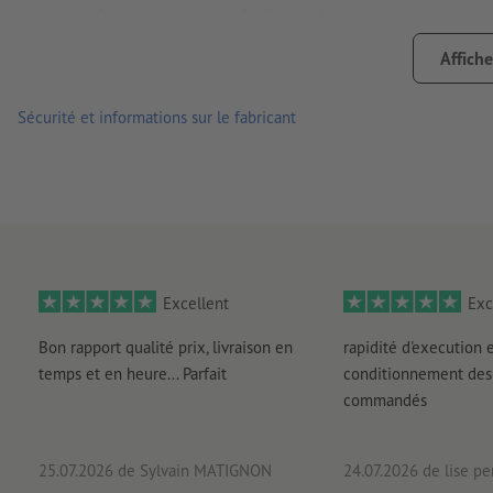
collage facile, corrigible et facile à retirer
veuillez noter qu’une utilisation quotidienne, p. ex. si l’auto
Affiche
l’usure des couleurs de l’autocollant
Sécurité et informations sur le fabricant
Remarque :
la surface accueillant l’autocollant doit être ex
ci pourraient nuire à l’adhérence du matériau. Le verni appli
Important : pour des raisons techn. de prod., impossible de 
des petits formats.
livraison : chaque autocollant est découpé
Excellent
Exc
Bon rapport qualité prix, livraison en
rapidité d'execution 
temps et en heure... Parfait
conditionnement des 
commandés
25.07.2026
de Sylvain MATIGNON
24.07.2026
de lise pe