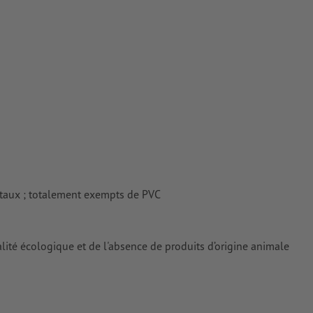
tes
rimés
taux ; totalement exempts de PVC
alité écologique et de l'absence de produits d’origine animale