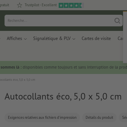
gratuit
Trustpilot - Excellent
Affiches
Signalétique & PLV
Cartes de visite
Carte
s sommes là :
disponibles comme toujours et sans interruption de la prod
ocollants éco, 5,0 x 5,0 cm
Autocollants éco, 5,0 x 5,0 cm
Exigences relatives aux fichiers d'impression
Détails du produit
Séc