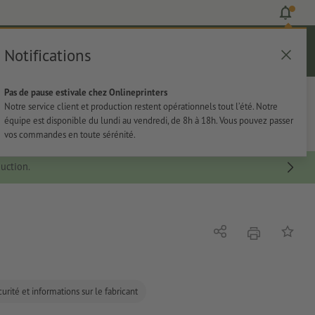
Notifications
Se connecter
Aide
Liste d'articles
Panier
Pas de pause estivale chez Onlineprinters
rie
Papeterie
Autocollants
Notre service client et production restent opérationnels tout l’été. Notre
équipe est disponible du lundi au vendredi, de 8h à 18h. Vous pouvez passer
vos commandes en toute sérénité.
uction.
imprimer
Partager
Ajouter 
urité et informations sur le fabricant