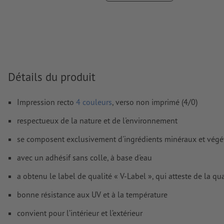
Nous ne vérifions pas les
fautes d'orthographe et de syntaxe
Nous ne vérifions pas les
réglages de surimpression
D’une manière générale, les
transparences
doivent être rédui
Les
commentaires
sont supprimés et ne seront ainsi pas imp
Détails du produit
Le contenu des
champs de formulaire
sera imprimé
Impression recto
4 couleurs
, verso non imprimé (4/0)
Comment créer correctement des fichiers d'impression?
respectueux de la nature et de l'environnement
se composent exclusivement d'ingrédients minéraux et végé
avec un adhésif sans colle, à base d'eau
a obtenu le label de qualité « V-Label », qui atteste de la qu
bonne résistance aux UV et à la température
convient pour l’intérieur et l’extérieur