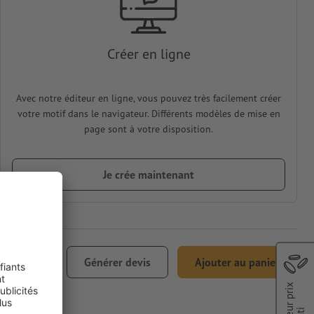
Créer en ligne
Avec notre éditeur en ligne, vous pouvez très facilement créer
votre motif dans le navigateur. Différents modèles de mise en
page sont à votre disposition.
Je crée maintenant
€ 33,61
Générer devis
Ajouter au panier
0% TVA incl.
Meilleur prix