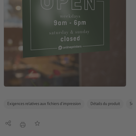
Exigences relatives aux fichiers d'impression
Détails du produit
Sécu
Partager
Ajouter à liste d'article
imprimer