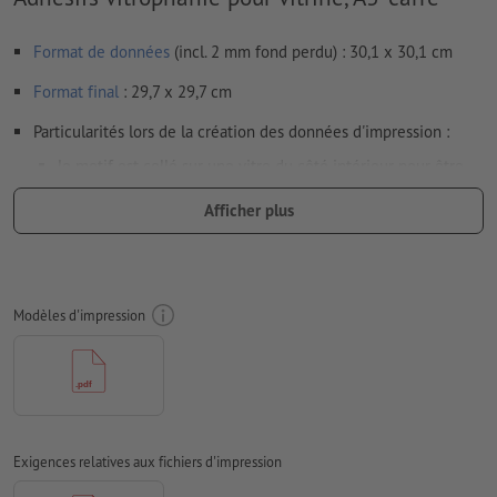
Format de données
(incl. 2 mm fond perdu) : 30,1 x 30,1 cm
Format
final
: 29,7 x 29,7 cm
Particularités lors de la création des données d'impression :
le motif est collé sur une vitre du côté intérieur pour être
vu depuis l’extérieur ; nous nous chargeons de l’inversion
Afficher plus
des données nécessaire
Résolution:
300 dpi
Prévoir 2 mm
de fond perdu
, placer les informations
Modèles d'impression
importantes à une distance de min. 4 mm du format final
Mode couleur :
CMJN, FOGRA51 (PSO Coated v3) pour les
papiers couchés
Nous ne vérifions pas les
fautes d'orthographe et de syntaxe
Exigences relatives aux fichiers d'impression
Nous ne vérifions pas les
réglages de surimpression