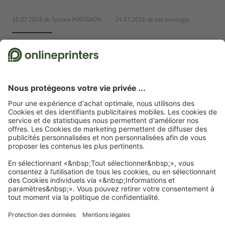
25.07.2026
de Sylvain MATIGNON
24.07.2026
de lise peninguy
22
Nous utilisons Trustpilot comme prestataire indépendant pour collecter des
évaluations. Vous trouverez
ici
les mesures prises par Trustpilot pour garantir
l'authenticité des évaluations.
Page d'accueil
Autocollants
Adhésifs vitrophanie
Adhésifs vitrophanie pour
vitrine, A3-carré
Abonnez-vous à notre newsletter et profitez d'une remise de
15 %
À propos de nous