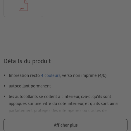
D’une manière générale, les
transparences
doivent être réduites
Les
commentaires
sont supprimés et ne seront ainsi pas
imprimés
Le contenu des
champs de formulaire
sera imprimé
Comment créer correctement des fichiers d'impression?
Détails du produit
Impression recto
4 couleurs
, verso non imprimé (4/0)
autocollant permanent
les autocollants se collent à l’intérieur, c.-à-d. qu’ils sont
appliqués sur une vitre du côté intérieur, et qu’ils sont ainsi
parfaitement protégés des intempéries ou d’actes de
vandalisme
Afficher plus
les messages publicitaires se lisent depuis l’extérieur