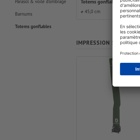
Totems gonflables, Ø 45 c
Parasol & voile d'ombrage
⌀ 45,0 cm
Barnums
Totems gonflables
IMPRESSION SEULE