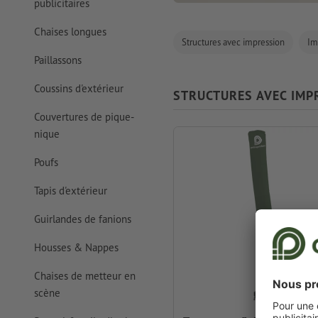
publicitaires
Chaises longues
Structures avec impression
Im
Paillassons
Coussins d'extérieur
STRUCTURES AVEC IMP
Couvertures de pique-
nique
Poufs
Tapis d'extérieur
Guirlandes de fanions
Housses & Nappes
Chaises de metteur en
scène