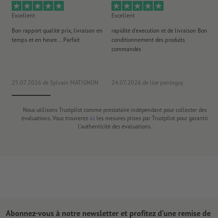
Excellent
Excellent
Ex
Bon rapport qualité prix, livraison en
rapidité d'execution et de livraison Bon
Au 
temps et en heure... Parfait
conditionnement des produits
po
commandés
ag
J'y
25.07.2026
de Sylvain MATIGNON
24.07.2026
de lise peninguy
22
Nous utilisons Trustpilot comme prestataire indépendant pour collecter des
évaluations. Vous trouverez
ici
les mesures prises par Trustpilot pour garantir
l'authenticité des évaluations.
Abonnez-vous à notre newsletter et profitez d'une remise de