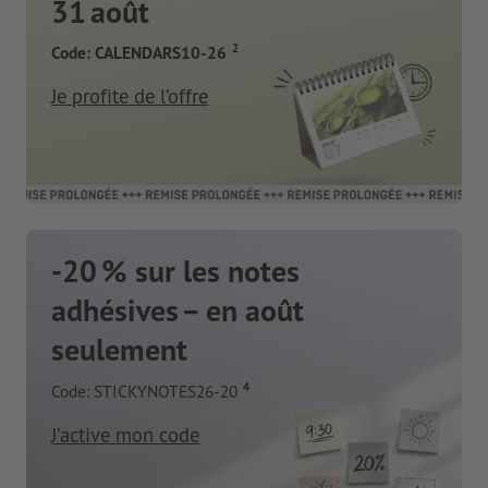
31 août
2
Code: CALENDARS10-26
Je profite de l’offre
-20 % sur les notes
adhésives – en août
seulement
4
Code: STICKYNOTES26-20
J’active mon code