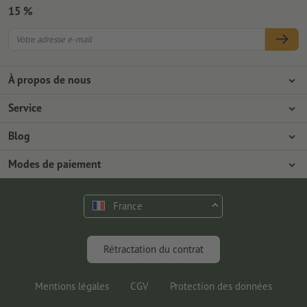
15 %
À propos de nous
L'entreprise
Service
Presse
Modes de paiement
Blog
Emplois & carrière
Expédition
Tutoriels Photoshop
Modes de paiement
Protection de l'environnement
Réclamation
Tutoriels InDesign
Virement
Contact
France
Programme Premium
Outils & Fonts gratuits
FAQ
Marketing & Insights
Rétractation du contrat
Mentions légales
CGV
Protection des données