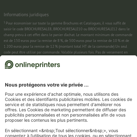
Informations juridiques
1
Pour économiser sur toute la gamme Brochures et Catalogues, il vous suffit de
saisir le code BROCHURESALE8, BROCHURESALE10 ou BROCHURESALE12 dans le
champ prévu à cet effet dans le panier d’achat. Le montant minimum de commande
est de 150 euros pour la remise de 8 %, de 500 euros pour la remise de 10 % et de
1 200 euros pour la remise de 12 % (montant total HT de la commande) Un seul
code peut être utilisé par commande. Valable plusieurs fois. Pas de versement en
espèces. Non cumulable avec d’autres offres. Cette offre est valable jusqu’au
31/08/2026 inclus.
2
Pour économiser sur une sélection de produits, il vous suffit de saisir le code
CALENDARS10-26 dans le champ prévu à cet effet dans le panier d’achat. Pas de
montant minimum pour la commande. Valable plusieurs fois. Pas de versement en
espèces. Non cumulable avec d’autres offres. Cette offre est valable jusqu’au
31/08/2026 inclus.
3
Dans un premier temps, nous vous enverrons un e-mail contenant un lien de
confirmation de votre inscription à la newsletter. Ce n’est qu’après avoir cliqué
dessus que vous recevrez votre code de remise et notre newsletter. Vous pouvez bien
entendu vous désinscrire à tout moment. Montant maximal de la remise : 150 € sur
le montant de la commande (HT). Valable une seule fois. Pas de montant minimum
pour la commande. Pas de versement en espèces. Offre non cumulable avec d’autres