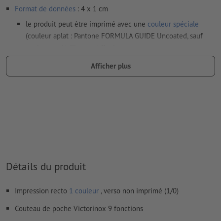
Format de données
: 4 x 1 cm
le produit peut être imprimé avec une
couleur spéciale
(couleur aplat : Pantone FORMULA GUIDE Uncoated, sauf
couleurs métalliques et fluo)
Les couleurs d’impression or (Pantone 871 C) et argent
Afficher plus
(Pantone 877 C) sont disponibles. Veuillez indiquer pour cela
la couleur aplat « gold » (or) ou « silver » (argent) dans vos
données d'impression
en cas de
couleur blanche
, le support peut transparaître une
fois imprimé
Le PDF « prêt à l’impression » ne peut contenir que des
vecteurs ; les images et modèles JPEG ou TIFF ne
Détails du produit
conviennent pas
Vous trouverez de plus amples informations et conseils sur
Impression recto
1 couleur
, verso non imprimé (1/0)
les
données vectorielles
dans notre espace Aide / F.A.Q.
Couteau de poche Victorinox 9 fonctions
Nous ne vérifions pas les
fautes d'orthographe et de syntaxe