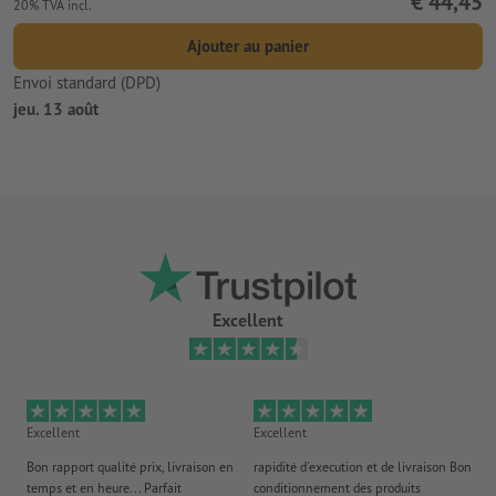
€ 44,45
20% TVA incl.
Ajouter au panier
Envoi standard (DPD)
jeu. 13 août
Excellent
Excellent
Excellent
Ex
Bon rapport qualité prix, livraison en
rapidité d'execution et de livraison Bon
Au 
temps et en heure... Parfait
conditionnement des produits
po