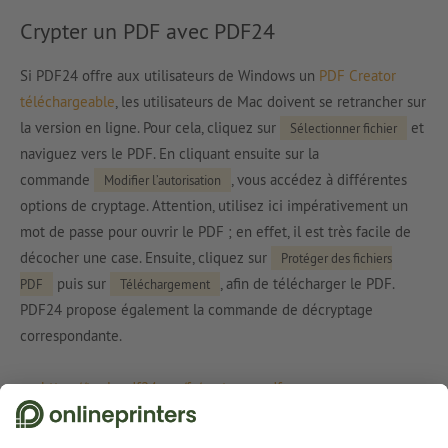
Crypter un PDF avec PDF24
Si PDF24 offre aux utilisateurs de Windows un
PDF Creator
téléchargeable
, les utilisateurs de Mac doivent se retrancher sur
la version en ligne. Pour cela, cliquez sur
et
Sélectionner fichier
naviguez vers le PDF. En cliquant ensuite sur la
commande
, vous accédez à différentes
Modifier l’autorisation
options de cryptage. Attention, utilisez ici impérativement un
mot de passe pour ouvrir le PDF ; en effet, il est très facile de
décocher une case. Ensuite, cliquez sur
Protéger des fichiers
puis sur
, afin de télécharger le PDF.
PDF
Téléchargement
PDF24 propose également la commande de décryptage
correspondante.
https://tools.pdf24.org/fr/proteger-pdf
https://tools.pdf24.org/fr/deverrouiller-pdf