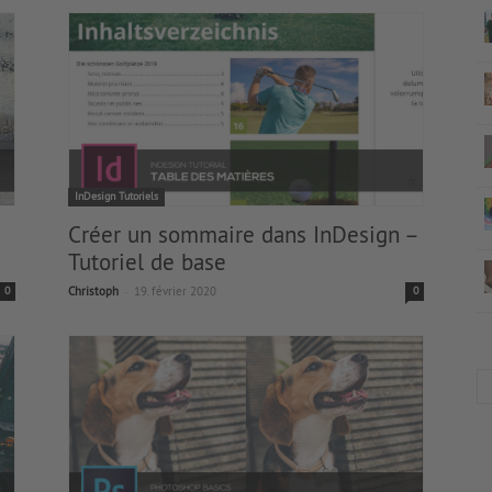
InDesign Tutoriels
Créer un sommaire dans InDesign –
Tutoriel de base
-
0
Christoph
19. février 2020
0