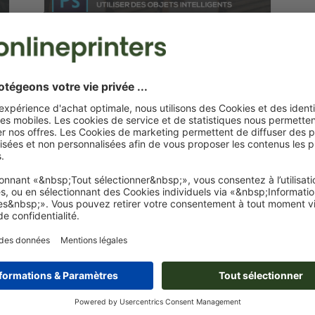
Photoshop Tutoriels
Photoshop : les objets dynamiques
et leurs avantages – Tutoriel de
base
-
0
Christoph
8. janvier 2020
0
Photoshop Tutoriels
p
Créer une ombre dans Photoshop –
Tutoriel de base
-
0
Christoph
21. août 2019
0