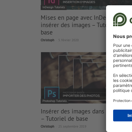
InDesign Tutoriels
Mises en page avec InDesign :
insérer des images – Tutoriel de
base
-
Christoph
5. février 2020
Photoshop Tutoriels
Insérer des images dans Photosho
– Tutoriel de base
-
Christoph
25. septembre 2019