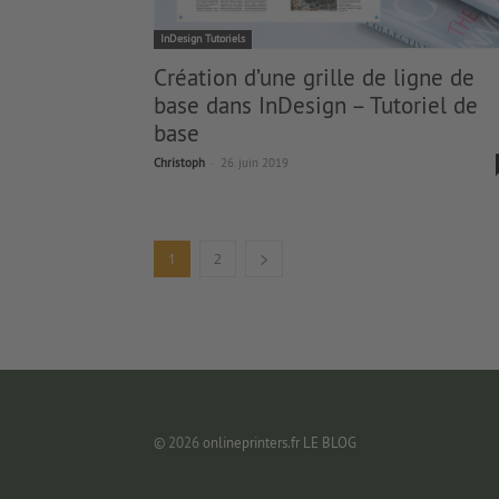
InDesign Tutoriels
Création d’une grille de ligne de
base dans InDesign – Tutoriel de
base
-
Christoph
26. juin 2019
1
2
© 2026
onlineprinters.fr LE BLOG