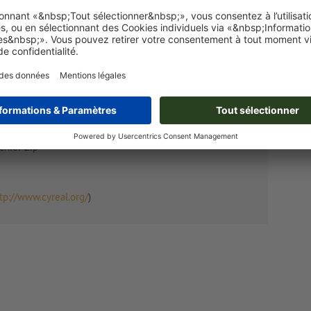
mes de lettres de différentes polices Bauhaus, et a conçu
pour les titres. Baumans convient principalement aux
imisé pour l’écran.
ripts.sil.org
), fichier Readme dans le dossier Zip
chier Zip
tp://www.cyreal.org/
)