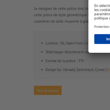
Le designer de cette police s’est inspiré des for
cette police de style géométrique spécialement 
caractères de taille moyenne à grande, et est opt
Licence : SIL Open Font License (
http://sc
Télécharger directement sous forme de fi
Format de la police : TTF
Design by : Henadij Zarechnjuk, Cyreal (
ht
Voir la police