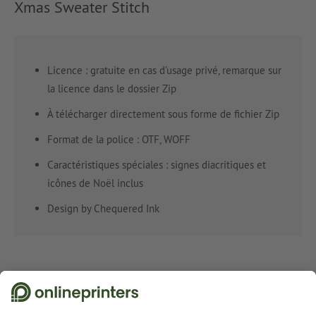
Xmas Sweater Stitch
Licence : gratuite en cas d’usage privé, remarque sur
la licence dans le dossier Zip
À télécharger directement sous forme de fichier Zip
Format de la police : OTF, WOFF
Caractéristiques spéciales : signes diacritiques et
icônes de Noël inclus
Design by Chequered Ink
Voir la police