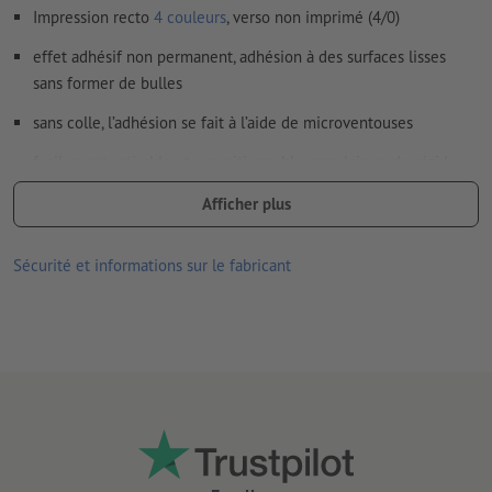
Impression recto
4 couleurs
, verso non imprimé (4/0)
effet adhésif non permanent, adhésion à des surfaces lisses
sans former de bulles
sans colle, l’adhésion se fait à l’aide de microventouses
facilement retirable et repositionnable, sans laisser de résidus
de colle
Afficher plus
écologique, entièrement sans PVC
Sécurité et informations sur le fabricant
convient à une utilisation à l’intérieur
Lorsque l’adhérence est affaiblie par des poussières ou d’autres
contaminants, le côté doté de ventouses peut être nettoyé
simplement à l’eau.
verso non fendu
Remarque :
la surface accueillant l’autocollant doit être
exempte de poussière, de graisse ou d’autres contaminants.