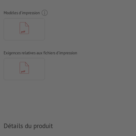
doivent être vectorisés
Modèles d'impression
Mode couleur :
CMJN, FOGRA51 (PSO Coated v3) pour les
papiers couchés
Nous ne vérifions pas les
fautes d'orthographe et de syntaxe
Nous ne vérifions pas les
réglages de surimpression
Exigences relatives aux fichiers d'impression
D’une manière générale, les
transparences
doivent être réduites
Les
commentaires
sont supprimés et ne seront ainsi pas
imprimés
Le contenu des
champs de formulaire
sera imprimé
Comment créer correctement des fichiers d'impression?
Détails du produit