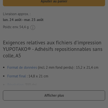
Ajouter au panier
Livraison approx. :
lun. 24 août - mar. 25 août
Poids: env.
54,4 g
Exigences relatives aux fichiers d'impression
YUPOTAKO® - Adhésifs repositionnables sans
colle, A5
Format de données
(incl. 2 mm fond perdu) : 15,2 x 21,4 cm
Format
final
: 14,8 x 21 cm
Résolution:
300 dpi
Prévoir 2 mm
de fond perdu
, placer les informations
Afficher plus
importantes à une distance de min. 4 mm du format final
Les polices de caractères
doivent être incorporées ou les textes