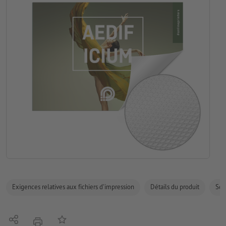
Exigences relatives aux fichiers d'impression
Détails du produit
Sécu
Partager
Ajouter à liste d'article
imprimer