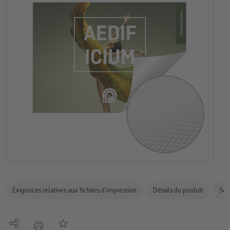
Exigences relatives aux fichiers d'impression
Détails du produit
Sécu
Partager
Ajouter à liste d'article
imprimer