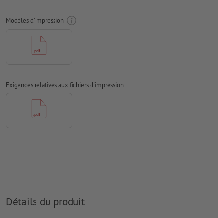
doivent être vectorisés
Modèles d'impression
Mode couleur :
CMJN, FOGRA51 (PSO Coated v3) pour les
papiers couchés
Nous ne vérifions pas les
fautes d'orthographe et de syntaxe
Nous ne vérifions pas les
réglages de surimpression
Exigences relatives aux fichiers d'impression
D’une manière générale, les
transparences
doivent être réduites
Les
commentaires
sont supprimés et ne seront ainsi pas
imprimés
Le contenu des
champs de formulaire
sera imprimé
Comment créer correctement des fichiers d'impression?
Détails du produit