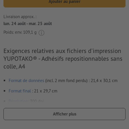
Ajouter au panier
Livraison approx. :
lun. 24 août - mar. 25 août
Poids: env.
109,1 g
Exigences relatives aux fichiers d'impression
YUPOTAKO® - Adhésifs repositionnables sans
colle, A4
Format de données
(incl. 2 mm fond perdu) : 21,4 x 30,1 cm
Format
final
: 21 x 29,7 cm
Résolution:
300 dpi
Prévoir 2 mm
de fond perdu
, placer les informations
Afficher plus
importantes à une distance de min. 4 mm du format final
Les polices de caractères
doivent être incorporées ou les textes