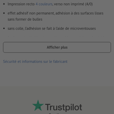
Impression recto
4 couleurs
, verso non imprimé (4/0)
effet adhésif non permanent, adhésion à des surfaces lisses
sans former de bulles
sans colle, l’adhésion se fait à l’aide de microventouses
facilement retirable et repositionnable, sans laisser de résidus
de colle
Afficher plus
écologique, entièrement sans PVC
Sécurité et informations sur le fabricant
convient à une utilisation à l’intérieur
Lorsque l’adhérence est affaiblie par des poussières ou d’autres
contaminants, le côté doté de ventouses peut être nettoyé
simplement à l’eau.
verso non fendu
Remarque :
la surface accueillant l’autocollant doit être
exempte de poussière, de graisse ou d’autres contaminants.