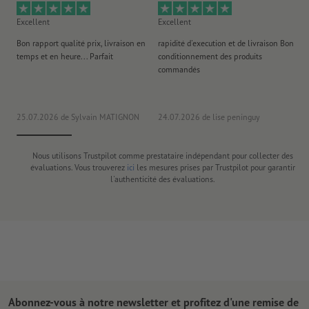
Excellent
Excellent
Ex
Bon rapport qualité prix, livraison en
rapidité d'execution et de livraison Bon
Au 
temps et en heure... Parfait
conditionnement des produits
po
commandés
ag
J'y
25.07.2026
de Sylvain MATIGNON
24.07.2026
de lise peninguy
22
Nous utilisons Trustpilot comme prestataire indépendant pour collecter des
évaluations. Vous trouverez
ici
les mesures prises par Trustpilot pour garantir
l'authenticité des évaluations.
Abonnez-vous à notre newsletter et profitez d'une remise de