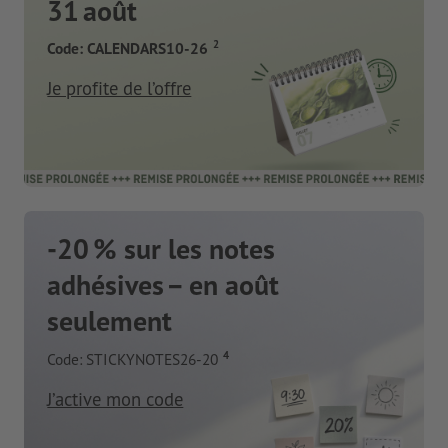
31 août
2
Code: CALENDARS10-26
Je profite de l’offre
-20 % sur les notes
adhésives – en août
seulement
4
Code: STICKYNOTES26-20
J’active mon code