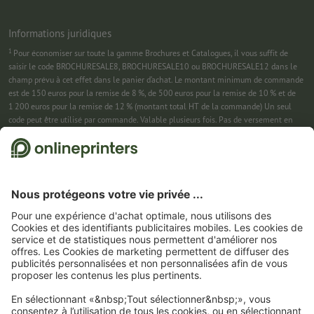
Informations juridiques
1
Pour économiser sur toute la gamme Brochures et Catalogues, il vous suffit de
saisir le code BROCHURESALE8, BROCHURESALE10 ou BROCHURESALE12 dans le
champ prévu à cet effet dans le panier d’achat. Le montant minimum de commande
est de 150 euros pour la remise de 8 %, de 500 euros pour la remise de 10 % et de
1 200 euros pour la remise de 12 % (montant total HT de la commande) Un seul
code peut être utilisé par commande. Valable plusieurs fois. Pas de versement en
espèces. Non cumulable avec d’autres offres. Cette offre est valable jusqu’au
31/08/2026 inclus.
2
Pour économiser sur une sélection de produits, il vous suffit de saisir le code
CALENDARS10-26 dans le champ prévu à cet effet dans le panier d’achat. Pas de
montant minimum pour la commande. Valable plusieurs fois. Pas de versement en
espèces. Non cumulable avec d’autres offres. Cette offre est valable jusqu’au
31/08/2026 inclus.
3
Dans un premier temps, nous vous enverrons un e-mail contenant un lien de
confirmation de votre inscription à la newsletter. Ce n’est qu’après avoir cliqué
dessus que vous recevrez votre code de remise et notre newsletter. Vous pouvez bien
entendu vous désinscrire à tout moment. Montant maximal de la remise : 150 € sur
le montant de la commande (HT). Valable une seule fois. Pas de montant minimum
pour la commande. Pas de versement en espèces. Offre non cumulable avec d’autres