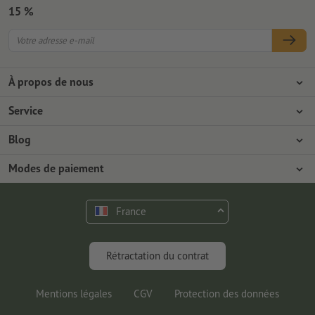
15 %
À propos de nous
L'entreprise
Service
Presse
Modes de paiement
Blog
Emplois & carrière
Expédition
Tutoriels Photoshop
Modes de paiement
Protection de l'environnement
Réclamation
Tutoriels InDesign
Virement
Contact
France
Programme Premium
Outils & Fonts gratuits
FAQ
Marketing & Insights
Rétractation du contrat
Mentions légales
CGV
Protection des données