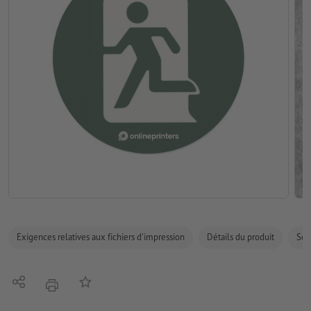
Exigences relatives aux fichiers d'impression
Détails du produit
Sécu
Partager
Ajouter à liste d'article
imprimer