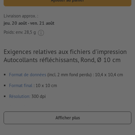
Livraison approx. :
jeu. 20 août - ven. 21 août
Poids: env.
28,5 g
Exigences relatives aux fichiers d'impression
Autocollants réfléchissants, Rond, Ø 10 cm
Format de données
(incl. 2 mm fond perdu) : 10,4 x 10,4 cm
Format
final
: 10 x 10 cm
Résolution:
300 dpi
Prévoir 2 mm
de fond perdu
, placer les informations
importantes à une distance de min. 4 mm du format final
Afficher plus
Les polices de caractères
doivent être incorporées ou les textes
doivent être vectorisés