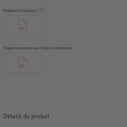
Mode couleur :
CMJN, FOGRA51 (PSO Coated v3) pour les
Modèles d'impression
papiers couchés
Nous ne vérifions pas les
fautes d'orthographe et de syntaxe
Nous ne vérifions pas les
réglages de surimpression
D’une manière générale, les
transparences
doivent être réduites
Exigences relatives aux fichiers d'impression
Les
commentaires
sont supprimés et ne seront ainsi pas
imprimés
Le contenu des
champs de formulaire
sera imprimé
Comment créer correctement des fichiers d'impression?
Détails du produit