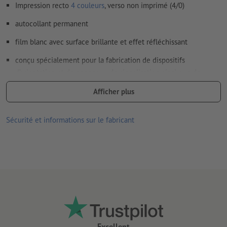
Impression recto
4 couleurs
, verso non imprimé (4/0)
autocollant permanent
film blanc avec surface brillante et effet réfléchissant
conçu spécialement pour la fabrication de dispositifs
d’orientation et de panneaux de signalisation ainsi que de
publicités réfléchissantes pour lesquelles un niveau minimum
Afficher plus
de rétroréflexion est suffisant (classe RA1, structure A,
anciennement type I)
Sécurité et informations sur le fabricant
les exigences de la norme DIN 67510 (exigences minimales
pour les produits luminescents) sont respectées
bonne résistance aux UV et aux températures
convient pour l’intérieur et l’extérieur
verso non fendu
plus un autocollant reste collé longtemps, plus il sera difficile
de le retirer
Excellent